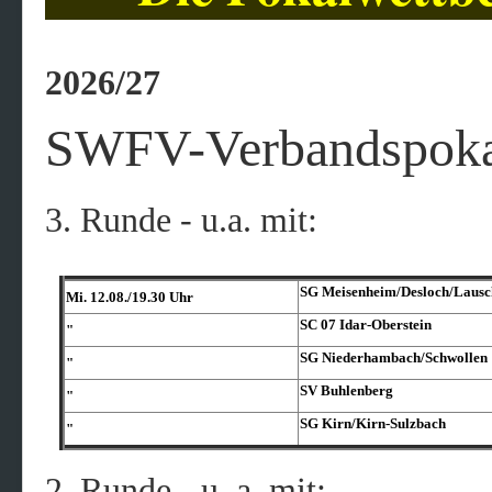
2026/27
SWFV-Verbandspokal
3. Runde - u.a. mit:
SG Meisenheim/​Desloch/​Lausc
Mi. 12.08./19.30 Uhr
SC 07 Idar-Oberstein
"
SG Niederhambach/​Schwollen
"
SV Buhlenberg
"
SG Kirn/​Kirn-Sulzbach
"
2. Runde - u. a. mit: