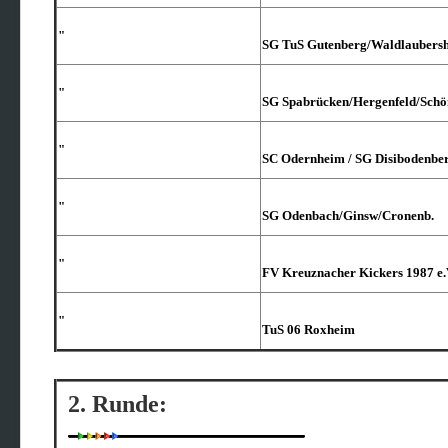
"
SG TuS Gutenberg/​Waldlaubers
"
SG Spabrücken/​Hergenfeld/​Sch
"
SC Odernheim /​ SG Disibodenbe
"
SG Odenbach/​Ginsw/​Cronenb.
"
FV Kreuznacher Kickers 1987 e
"
TuS 06 Roxheim
2. Runde: