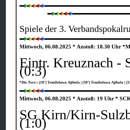
Spiele der 3. Verbandspokalr
Mittwoch, 06.08.2025 * Anstoß: 18.30 Uhr *
Eintr. Kreuznach - 
(0:3)
*Die Tore:: (18’) Temiloluwa Ajibola | (30’) Temiloluwa Ajibola | (
Mittwoch, 06.08.2025 * Anstoß: 19 Uhr * SCK
SG Kirn/Kirn-Sulz
(1:0)