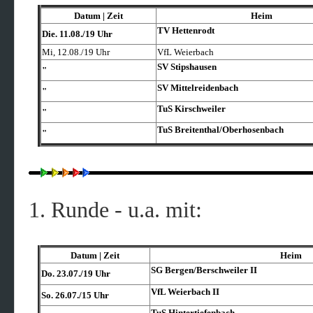
Datum | Zeit
Heim
TV Hettenrodt
Die. 11.08./19 Uhr
Mi, 12.08./19 Uhr
VfL Weierbach
SV Stipshausen
"
SV Mittelreidenbach
"
TuS Kirschweiler
"
TuS Breitenthal/​Oberhosenbach
"
1. Runde - u.a. mit:
Datum | Zeit
Heim
SG Bergen/​Berschweiler II
Do. 23.07./19 Uhr
VfL Weierbach II
So. 26.07./15 Uhr
TuS Hintertiefenbach