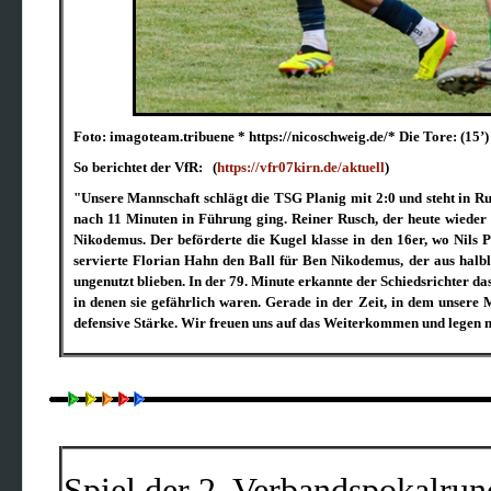
Foto: imagoteam.tribuene *
https://nicoschweig.de/
*
Die Tore: (15’)
So berichtet der VfR: (
https://vfr07kirn.de/aktuell
)
"Unsere Mannschaft schlägt die TSG Planig mit 2:0 und steht in Ru
nach 11 Minuten in Führung ging. Reiner Rusch, der heute wieder 
Nikodemus. Der beförderte die Kugel klasse in den 16er, wo Nils Pas
servierte Florian Hahn den Ball für Ben Nikodemus, der aus halblin
ungenutzt blieben. In der 79. Minute erkannte der Schiedsrichter da
in denen sie gefährlich waren. Gerade in der Zeit, in dem unsere M
defensive Stärke. Wir freuen uns auf das Weiterkommen und legen
Spiel der 2. Verbandspokalrun