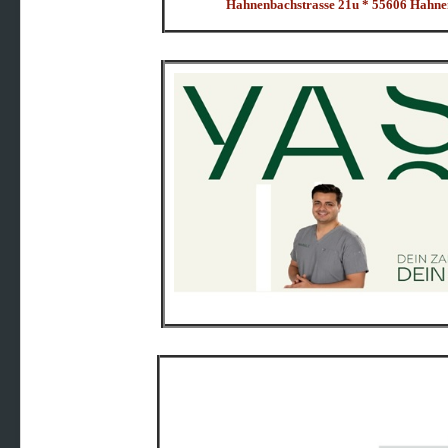
Hahnenbachstrasse 21u * 55606 Hahn