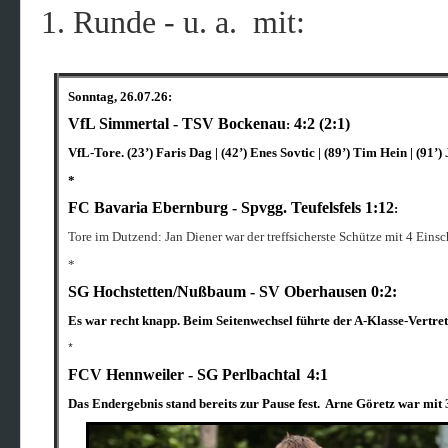
1. Runde - u. a. mit:
Sonntag, 26.07.26:
VfL Simmertal - TSV Bockenau
4:2 (2:1)
:
VfL-Tore. (23’) Faris Dag | (42’) Enes Sovtic | (89’) Tim Hein | (
*
FC Bavaria Ebernburg - Spvgg. Teufelsfels 1:12
:
Tore im Dutzend: Jan Diener war der treffsicherste Schütze mit 4 Eins
*
SG Hochstetten/Nußbaum - SV Oberhausen 0:2:
Es war recht knapp. Beim Seitenwechsel führte der A-Klasse-Vertret
*
FCV Hennweiler - SG Perlbachtal
4:1
Das Endergebnis stand bereits zur Pause fest. Arne Göretz war mit 3