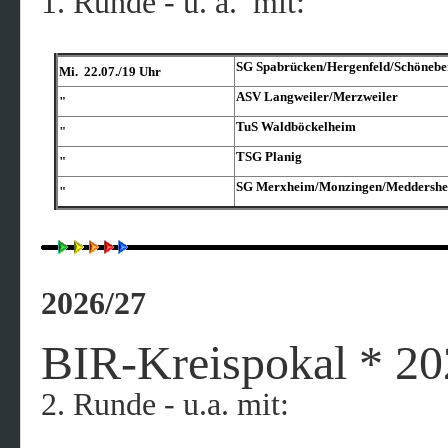
1. Runde - u. a. mit:
SG Spabrücken/​Hergenfeld/​Schönebe
Mi. 22.07./19 Uhr
ASV Langweiler/​Merzweiler
"
TuS Waldböckelheim
"
TSG Planig
"
SG Merxheim/​Monzingen/​Meddersh
"
2026/27
BIR-Kreispokal * 20
2. Runde - u.a. mit: