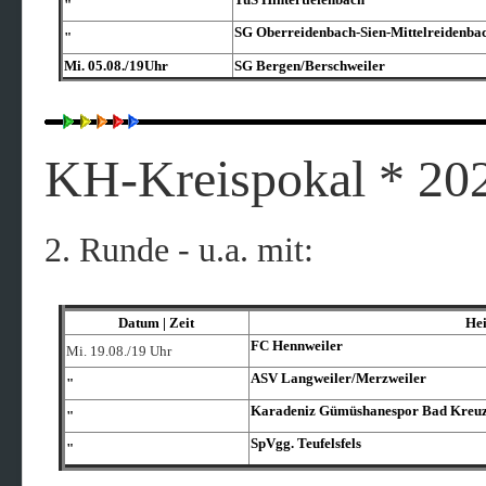
"
SG Oberreidenbach-Sien-Mittelreidenbac
"
Mi. 05.08./19Uhr
SG Bergen/Berschweiler
KH-Kreispokal * 202
2. Runde - u.a. mit:
Datum | Zeit
He
FC Hennweiler
Mi. 19.08./19 Uhr
ASV Langweiler/​Merzweiler
"
Karadeniz Gümüshanespor Bad Kreu
"
SpVgg. Teufelsfels
"