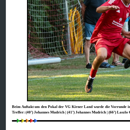
Beim Auftakt um den Pokal der VG Kirner Land wurde die Vorrunde in 
Treffer: (40’) Johannes Mudrich | (41’) Johannes Mudrich | (66’) Laszlo 