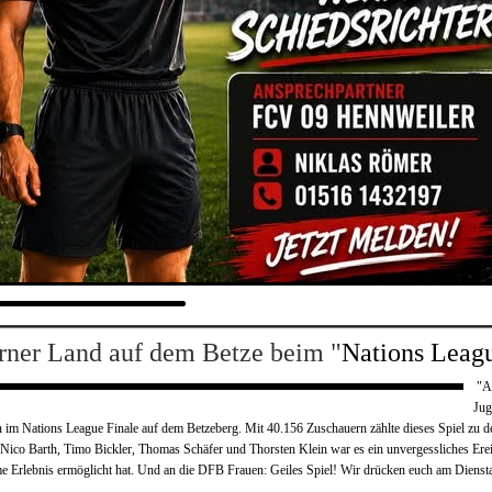
rner Land auf dem Betze beim "
Nations Leag
"A
Jug
n
im Nations League Finale auf dem Betzeberg. Mit 40.156 Zuschauern zählte dieses Spiel zu de
 Nico Barth,
Timo Bickler
,
Thomas Schäfer
und
Thorsten Klein
war es ein unvergessliches Erei
me Erlebnis ermöglicht hat. Und an die DFB Frauen: Geiles Spiel! Wir drücken euch am Dien