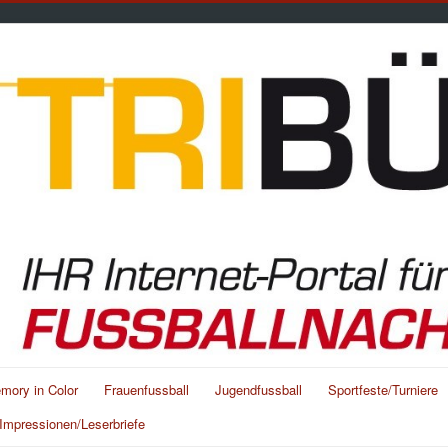
mory in Color
Frauenfussball
Jugendfussball
Sportfeste/Turniere
Impressionen/Leserbriefe