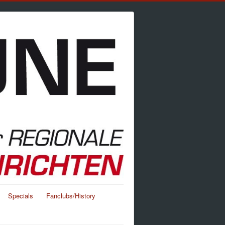
Specials
Fanclubs/History