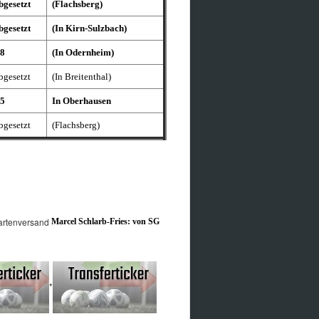
bgesetzt
(Flachsberg)
bgesetzt
(In Kirn-Sulzbach)
:8
(In Odernheim)
bgesetzt
(In Breitenthal)
:5
In Oberhausen
bgesetzt
(Flachsberg)
Marcel Schlarb-Fries: von SG
*