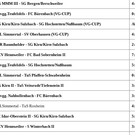
 MMM III - SG Bergen/Berschweiler
4
vgg.Teufelsfels - FC Bärenbach (VG-CUP)
0
 Kirn/Kirn-Sulzbach - SG Hochstetten/Nußbaum (VG-CUP)
A
L Simmertal - SV Oberhausen (VG-CUP)
4
R Baumholder - SG Kirn/Kirn-Sulzbach
2
V Hennweiler - FC Bad Sobernheim II
7
vgg.Teufelsfels - SG Hochstetten/Nußbaum
5
L Simmertal - TuS Pfaffen-Schwabenheim
0
 Kirn II - TuS Veitsrodt/Tiefenstein II
3
vgg. Nahbollenbach - FC Bärenbach
3
LSimmertal - TuS Roxheim
4
 Idar-Oberstein II - SG Kirn/Kirn-Sulzbach
5
V Hennweiler - S Winterbach II
3