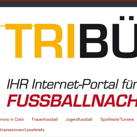
mory in Color
Frauenfussball
Jugendfussball
Sportfeste/Turniere
Impressionen/Leserbriefe