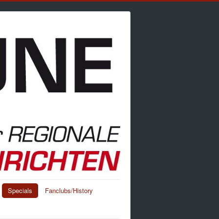
Specials
Fanclubs/History