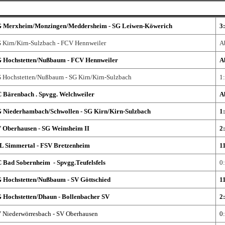
 Merxheim/Monzingen/Meddersheim - SG Leiwen-Köwerich
3
 Kirn/Kirn-Sulzbach - FCV Hennweiler
A
 Hochstetten/Nußbaum - FCV Hennweiler
A
 Hochstetten/Nußbaum - SG Kirn/Kirn-Sulzbach
1
 Bärenbach . Spvgg. Welchweiler
A
 Niederhambach/Schwollen - SG Kirn/Kirn-Sulzbach
1
 Oberhausen - SG Weinsheim II
2
L Simmertal - FSV Bretzenheim
1
 Bad Sobernheim - Spvgg.Teufelsfels
0
 Hochstetten/Nußbaum - SV Göttschied
1
 Hochstetten/Dhaun - Bollenbacher SV
2
 Niederwörresbach - SV Oberhausen
0