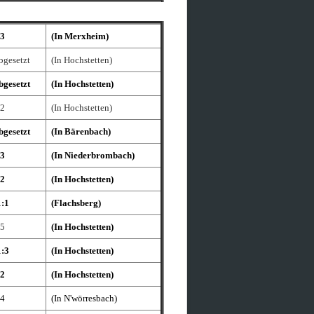
:3
(In Merxheim)
bgesetzt
(In Hochstetten)
bgesetzt
(In Hochstetten)
:2
(In Hochstetten)
bgesetzt
(In Bärenbach)
:3
(In Niederbrombach)
:2
(In Hochstetten)
1:1
(Flachsberg)
:5
(In Hochstetten)
1:3
(In Hochstetten)
:2
(In Hochstetten)
:4
(In N'wörresbach)