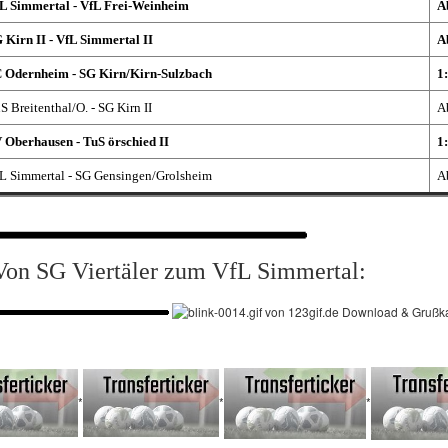
L Simmertal - VfL Frei-Weinheim
A
 Kirn II - VfL Simmertal II
A
 Odernheim - SG Kirn/Kirn-Sulzbach
1
S Breitenthal/O. - SG Kirn II
A
 Oberhausen - TuS örschied II
1
L Simmertal - SG Gensingen/Grolsheim
A
Von SG Viertäler zum VfL Simmertal:
*
*
*