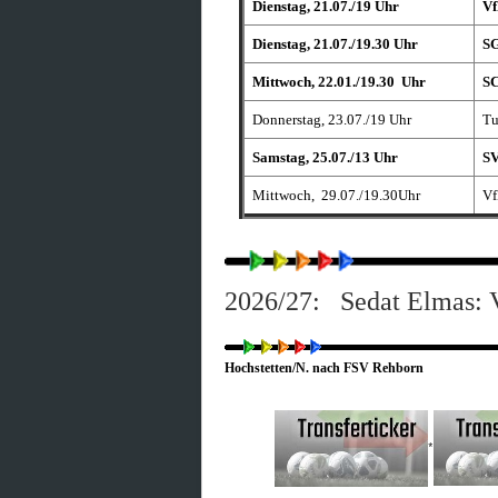
Dienstag, 21.07./19 Uhr
Vf
Dienstag, 21.07./19.30 Uhr
SG
Mittwoch, 22.01./19.30 Uhr
SC
Donnerstag, 23.07./19 Uhr
Tu
Samstag, 25.07./13 Uhr
SV
Mittwoch, 29.07./19.30Uhr
Vf
2026/27: Sedat Elmas: 
Hochstetten/N. nach FSV Rehborn
*